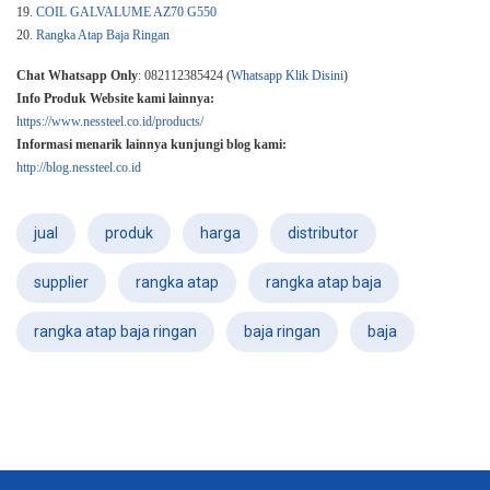
19.
COIL GALVALUME AZ70 G550
20.
Rangka Atap Baja Ringan
Chat Whatsapp Only
: 082112385424 (
Whatsapp Klik Disini
)
Info Produk Website kami lainnya:
https://www.nessteel.co.id/products/
Informasi menarik lainnya kunjungi blog kami:
http://blog.nessteel.co.id
jual
produk
harga
distributor
supplier
rangka atap
rangka atap baja
rangka atap baja ringan
baja ringan
baja