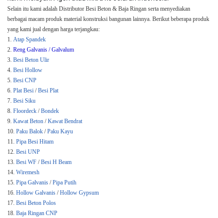
Selain itu kami adalah Distributor Besi Beton & Baja Ringan serta menyediakan
berbagai macam produk material konstruksi bangunan lainnya. Berikut beberapa produk
yang kami jual dengan harga terjangkau:
1.
Atap Spandek
2.
Reng Galvanis / Galvalum
3.
Besi Beton Ulir
4.
Besi Hollow
5.
Besi CNP
6.
Plat Besi
/
Besi Plat
7.
Besi Siku
8.
Floordeck
/
Bondek
9.
Kawat Beton
/
Kawat Bendrat
10.
Paku Balok
/
Paku Kayu
11.
Pipa Besi Hitam
12.
Besi UNP
13.
Besi WF
/
Besi H Beam
14.
Wiremesh
15.
Pipa Galvanis
/
Pipa Putih
16.
Hollow Galvanis
/
Hollow Gypsum
17.
Besi Beton Polos
18.
Baja Ringan CNP