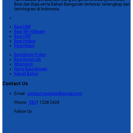
Besi dan Baja serta Bahan Bangunan terbesar, terlengkap dan
terintegrasi di Indonesia.
Besi UNP
Besi WF-H Beam
Besi CNP
Besi Hollow
Pipa Hitam
Besi Beton Polos
Besi Beton Ulir
Wiremesh
Reng Baja Ringan
Kawat Beton
Contact Us
Email :
contact.nessteel@gmail.com
Phone :
082
1 1238 5424
Follow Us: