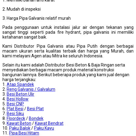
2. Mudah di inspeksi
3. Harga Pipa Galvanis relatif murah
Pada penggunaan untuk instalasi jalur air dengan tekanan yang
sangat tinggi seperti pada fire hydrant, pipa galvanis ini memiliki
ketahanan sangat baik.
Kami Distributor Pipa Galvanis atau Pipa Putih dengan berbagai
macam ukuran serta kualitas terbaik dan harga yang Murah, dan
kami melayani Agen atau Mitra ke seluruh Indonesia.
Selain itu kami adalah Distributor Besi Beton & Baja Ringan serta
menyediakan berbagai macam produk material konstruksi
bangunan lainnya. Berikut beberapa produk yang kami jual dengan
harga terjangkau:
1.
Atap Spandek
2.
Reng Galvanis / Galvalum
3.
Besi Beton Ulir
4.
Besi Hollow
5.
Besi CNP
6.
Plat Besi
/
Besi Plat
7.
Besi Siku
8.
Floordeck
/
Bondek
9.
Kawat Beton
/
Kawat Bendrat
10.
Paku Balok
/
Paku Kayu
11.
Pipa Besi Hitam