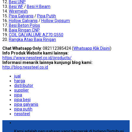
12.
Besi UNP
13.
Besi WF
/
Besi H Beam
14.
Wiremesh
15.
Pipa Galvanis
/
Pipa Putih
16.
Hollow Galvanis
/
Hollow Gypsum
17.
Besi Beton Polos
18.
Baja Ringan CNP
19.
COIL GALVALUME AZ70 G550
20.
Rangka Atap Baja Ringan
Chat Whatsapp Only
: 082112385424 (
Whatsapp Klik Disini
)
Info Produk Website kami lainnya:
https://www.nessteel.co.id/products/
Informasi menarik lainnya kunjungi blog kami:
http://blog.nessteel.co.id
jual
harga
distributor
supplier
pipa
pipa besi
pipa galvanis
pipa putih
nessteel
Kami adalah perusahaan yang bergerak di bidang Distribusi