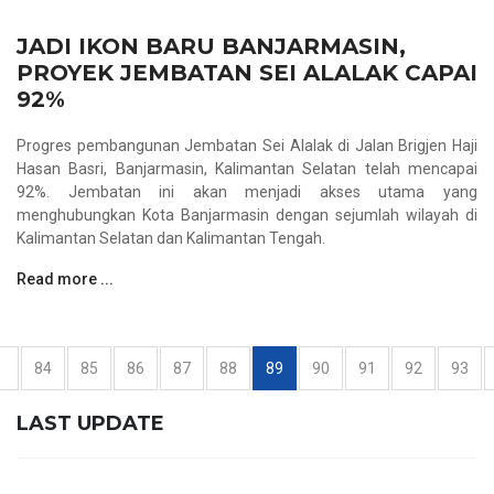
JADI IKON BARU BANJARMASIN,
PROYEK JEMBATAN SEI ALALAK CAPAI
92%
Progres pembangunan Jembatan Sei Alalak di Jalan Brigjen Haji
Hasan Basri, Banjarmasin, Kalimantan Selatan telah mencapai
92%. Jembatan ini akan menjadi akses utama yang
menghubungkan Kota Banjarmasin dengan sejumlah wilayah di
Kalimantan Selatan dan Kalimantan Tengah.
Read more ...
«
84
85
86
87
88
89
90
91
92
93
LAST UPDATE