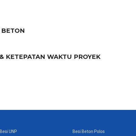
 BETON
 & KETEPATAN WAKTU PROYEK
Besi UNP
Besi Beton Polos