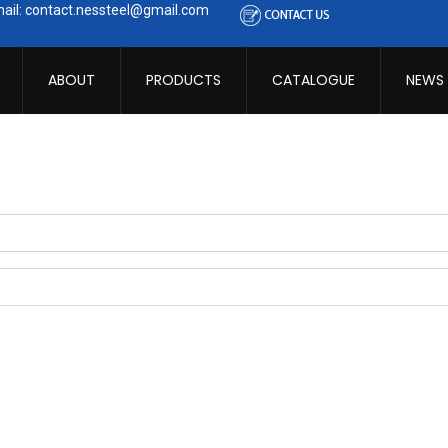
ail: contact.nessteel@gmail.com
ABOUT
PRODUCTS
CATALOGUE
NEWS
ibe to this RSS feed