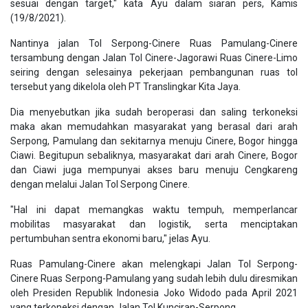
sesuai dengan target," kata Ayu dalam siaran pers, Kamis
(19/8/2021).
Nantinya jalan Tol Serpong-Cinere Ruas Pamulang-Cinere
tersambung dengan Jalan Tol Cinere-Jagorawi Ruas Cinere-Limo
seiring dengan selesainya pekerjaan pembangunan ruas tol
tersebut yang dikelola oleh PT Translingkar Kita Jaya.
Dia menyebutkan jika sudah beroperasi dan saling terkoneksi
maka akan memudahkan masyarakat yang berasal dari arah
Serpong, Pamulang dan sekitarnya menuju Cinere, Bogor hingga
Ciawi. Begitupun sebaliknya, masyarakat dari arah Cinere, Bogor
dan Ciawi juga mempunyai akses baru menuju Cengkareng
dengan melalui Jalan Tol Serpong Cinere.
"Hal ini dapat memangkas waktu tempuh, memperlancar
mobilitas masyarakat dan logistik, serta menciptakan
pertumbuhan sentra ekonomi baru," jelas Ayu.
Ruas Pamulang-Cinere akan melengkapi Jalan Tol Serpong-
Cinere Ruas Serpong-Pamulang yang sudah lebih dulu diresmikan
oleh Presiden Republik Indonesia Joko Widodo pada April 2021
yang terkoneksi dengan Jalan Tol Kunciran-Serpong.