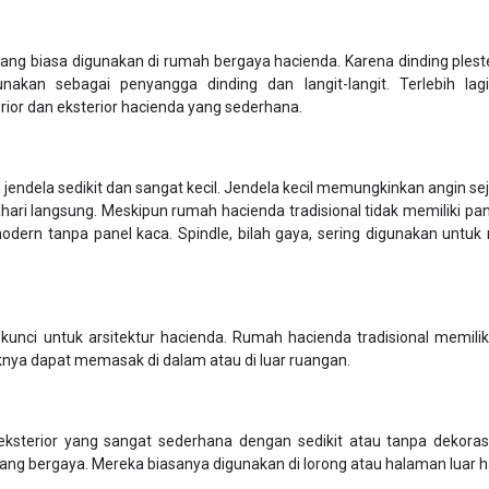
ang biasa digunakan di rumah bergaya hacienda. Karena dinding plest
nakan sebagai penyangga dinding dan langit-langit. Terlebih lag
ior dan eksterior hacienda yang sederhana.
jendela sedikit dan sangat kecil. Jendela kecil memungkinkan angin s
ri langsung. Meskipun rumah hacienda tradisional tidak memiliki pan
ern tanpa panel kaca. Spindle, bilah gaya, sering digunakan untuk
 kunci untuk arsitektur hacienda. Rumah hacienda tradisional memiliki
knya dapat memasak di dalam atau di luar ruangan.
ksterior yang sangat sederhana dengan sedikit atau tanpa dekoras
g bergaya. Mereka biasanya digunakan di lorong atau halaman luar h