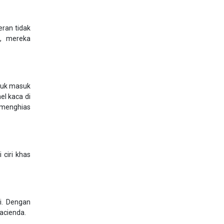
eran tidak
i, mereka
ejuk masuk
el kaca di
 menghias
 ciri khas
i. Dengan
acienda.