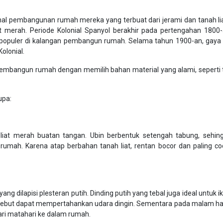
nal pembangunan rumah mereka yang terbuat dari jerami dan tanah li
t merah. Periode Kolonial Spanyol berakhir pada pertengahan 1800-a
 populer di kalangan pembangun rumah. Selama tahun 1900-an, gaya a
olonial.
membangun rumah dengan memilih bahan material yang alami, seperti t
upa:
liat merah buatan tangan. Ubin berbentuk setengah tabung, sehin
mah. Karena atap berbahan tanah liat, rentan bocor dan paling co
ang dilapisi plesteran putih. Dinding putih yang tebal juga ideal untuk i
tersebut dapat mempertahankan udara dingin. Sementara pada malam har
ri matahari ke dalam rumah.