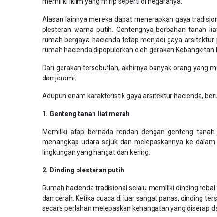
memiliki iklim yang mirip seperti di negaranya.
Alasan lainnya mereka dapat menerapkan gaya tradisio
plesteran warna putih. Gentengnya berbahan tanah lia
rumah bergaya hacienda tetap menjadi gaya arsitektur
rumah hacienda dipopulerkan oleh gerakan Kebangkitan K
Dari gerakan tersebutlah, akhirnya banyak orang yang 
dan jerami.
Adupun enam karakteristik gaya arsitektur hacienda, ber
1. Genteng tanah liat merah
Memiliki atap bernada rendah dengan genteng tanah 
menangkap udara sejuk dan melepaskannya ke dalam ru
lingkungan yang hangat dan kering.
2. Dinding plesteran putih
Rumah hacienda tradisional selalu memiliki dinding tebal y
dan cerah. Ketika cuaca di luar sangat panas, dinding 
secara perlahan melepaskan kehangatan yang diserap da