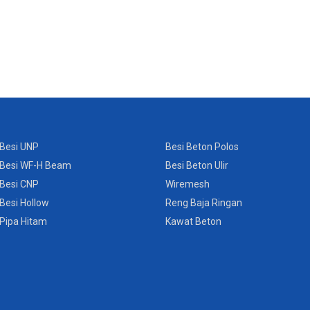
Besi UNP
Besi Beton Polos
Besi WF-H Beam
Besi Beton Ulir
Besi CNP
Wiremesh
Besi Hollow
Reng Baja Ringan
Pipa Hitam
Kawat Beton