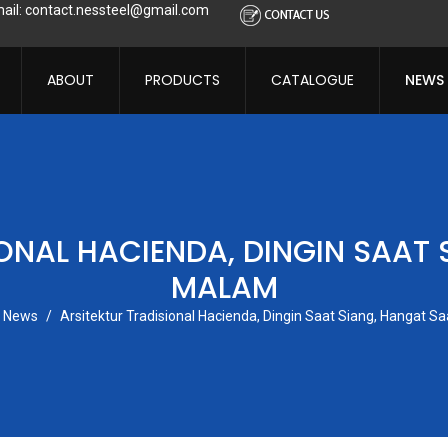
ail: contact.nessteel@gmail.com
ABOUT
PRODUCTS
CATALOGUE
NEWS
ibe to this RSS feed
ONAL HACIENDA, DINGIN SAAT
MALAM
News
Arsitektur Tradisional Hacienda, Dingin Saat Siang, Hangat S