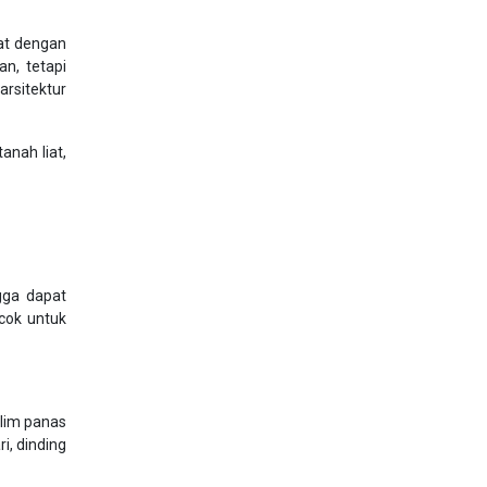
at dengan
n, tetapi
rsitektur
anah liat,
gga dapat
cok untuk
klim panas
i, dinding