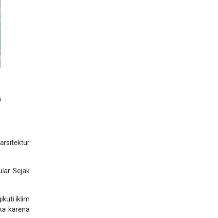
,
arsitektur
lar. Sejak
uti iklim
ka karena