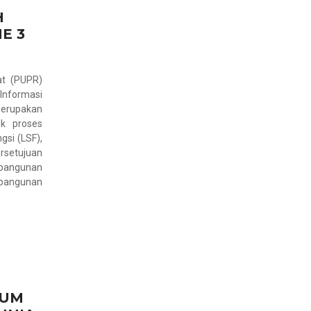
H
E 3
t (PUPR)
nformasi
erupakan
k proses
gsi (LSF),
rsetujuan
 bangunan
 bangunan
IUM