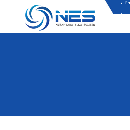
Em
Subscr