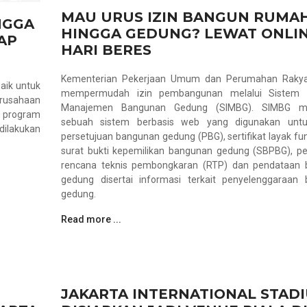
MAU URUS IZIN BANGUN RUMA
NGGA
HINGGA GEDUNG? LEWAT ONLIN
AP
HARI BERES
Kementerian Pekerjaan Umum dan Perumahan Rakya
aik untuk
mempermudah izin pembangunan melalui Sistem I
erusahaan
Manajemen Bangunan Gedung (SIMBG). SIMBG m
n program
sebuah sistem berbasis web yang digunakan untu
ilakukan
persetujuan bangunan gedung (PBG), sertifikat layak fun
surat bukti kepemilikan bangunan gedung (SBPBG), pe
rencana teknis pembongkaran (RTP) dan pendataan
gedung disertai informasi terkait penyelenggaraan
gedung.
Read more ...
JAKARTA INTERNATIONAL STAD