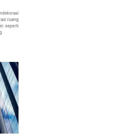
dekorasi
rasi ruang
n seperti
g.