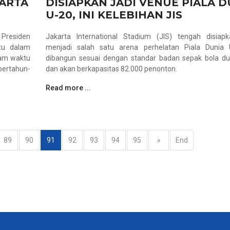
ARTA
DISIAPKAN JADI VENUE PIALA D
U-20, INI KELEBIHAN JIS
 Presiden
Jakarta International Stadium (JIS) tengah disiap
tu dalam
menjadi salah satu arena perhelatan Piala Dunia 
lam waktu
dibangun sesuai dengan standar badan sepak bola dun
bertahun-
dan akan berkapasitas 82.000 penonton.
Read more ...
89
90
91
92
93
94
95
»
End