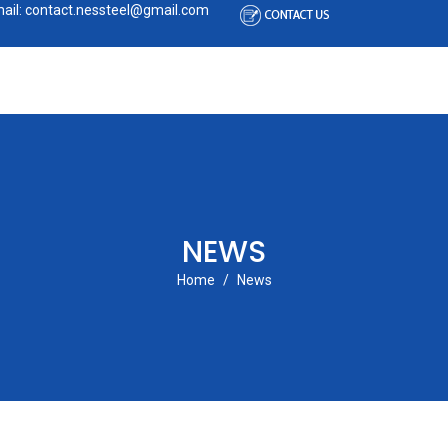
ail: contact.nessteel@gmail.com
ABOUT
PRODUCTS
CATALOGUE
NEWS
ibe to this RSS feed
NEWS
Home
News