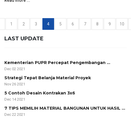
Read more ...
«
1
2
3
4
5
6
7
8
9
10
LAST UPDATE
Kementerian PUPR Percepat Pengembangan ...
Dec 02 2021
Strategi Tepat Belanja Material Proyek
Nov 26 2021
5 Contoh Desain Kontrakan 3x6
Dec 14 2021
7 TIPS MEMILIH MATERIAL BANGUNAN UNTUK HASIL ...
Dec 22 2021