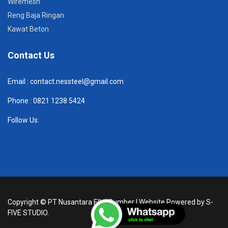
Wiremesh
Reng Baja Ringan
Kawat Beton
Contact Us
Email :
contact.nessteel@gmail.com
Phone :
082
1 1238 5424
Follow Us:
Copyright ©
PT Nusantara Elka Sumber
| Website Powered by
S-
FIVE STUDIO.