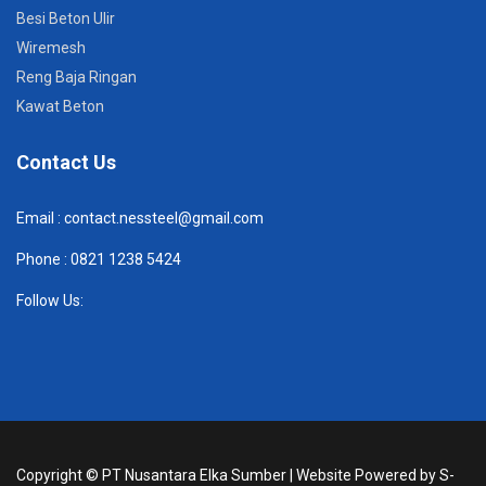
Besi Beton Ulir
Wiremesh
Reng Baja Ringan
Kawat Beton
Contact Us
Email :
contact.nessteel@gmail.com
Phone :
082
1 1238 5424
Follow Us:
Copyright ©
PT Nusantara Elka Sumber
| Website Powered by
S-