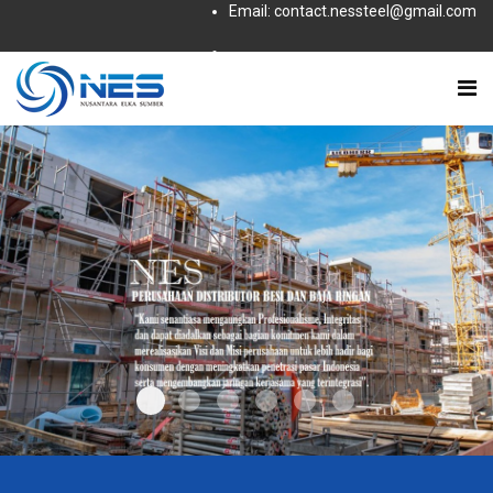
Email: contact.nessteel@gmail.com
Subscribe to this RSS feed
slider-2
Slider1
slider-3
slider-4
slider-5
slider-6