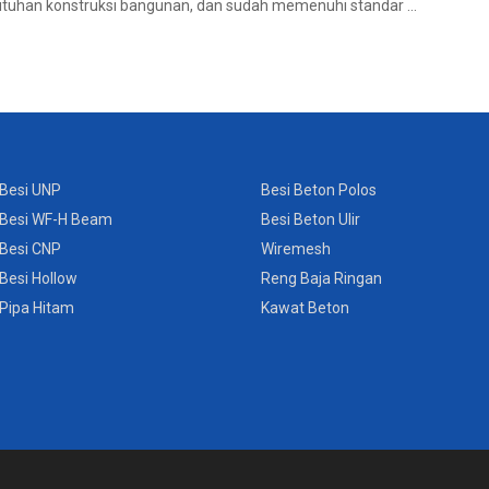
butuhan konstruksi bangunan, dan sudah memenuhi standar ...
Besi UNP
Besi Beton Polos
Besi WF-H Beam
Besi Beton Ulir
Besi CNP
Wiremesh
Besi Hollow
Reng Baja Ringan
Pipa Hitam
Kawat Beton