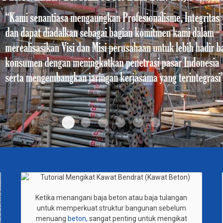
slider-2
Slider1
slider-3
slider-4
slider-5
slider-6
Ketika menangani baja beton atau baja tulangan
untuk memperkuat struktur bangunan sebelum
menuang
beton,
sangat penting untuk mengikat